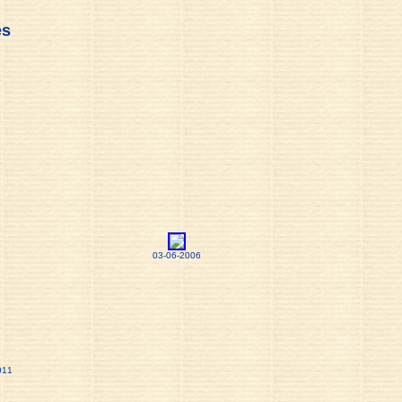
es
03-06-2006
011