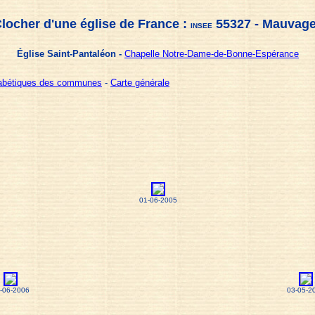
locher d'une église de France :
55327 - Mauvag
INSEE
Église Saint-Pantaléon -
Chapelle Notre-Dame-de-Bonne-Espérance
habétiques des communes
-
Carte générale
01-06-2005
-06-2006
03-05-2