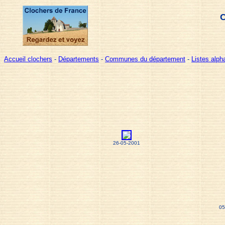
C
Accueil clochers
-
Départements
-
Communes du département
-
Listes alp
26-05-2001
05