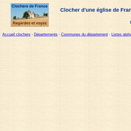
Clocher d'une église de Fra
Accueil clochers
-
Départements
-
Communes du département
-
Listes alp