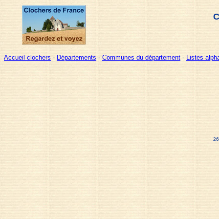
C
Accueil clochers
-
Départements
-
Communes du département
-
Listes alp
26