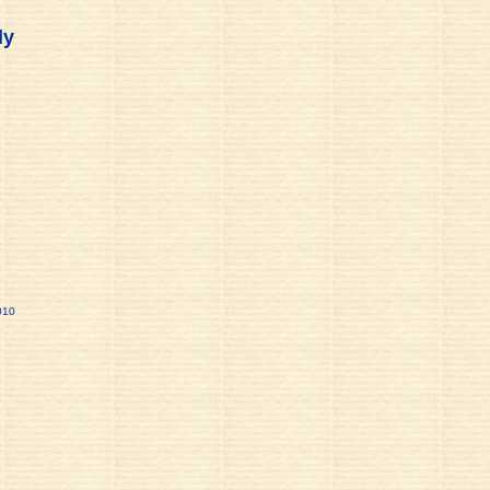
dy
010