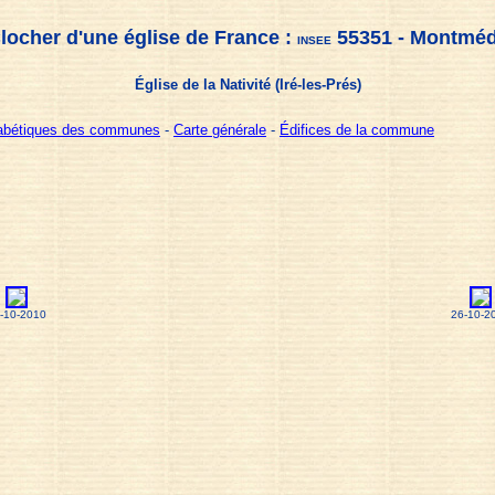
locher d'une église de France :
55351 - Montmé
INSEE
Église de la Nativité (Iré-les-Prés)
habétiques des communes
-
Carte générale
-
Édifices de la commune
-10-2010
26-10-2