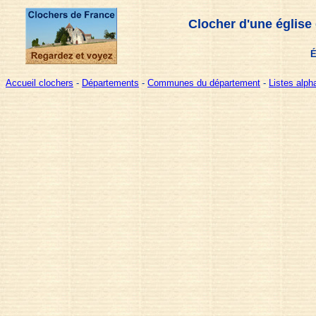
Clocher d'une église
É
Accueil clochers
-
Départements
-
Communes du département
-
Listes alp