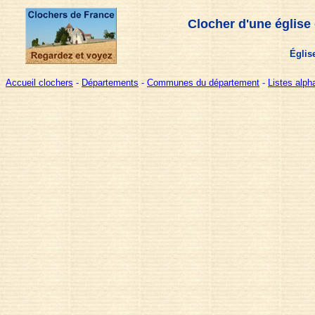
Clocher d'une église
Églis
Accueil clochers
-
Départements
-
Communes du département
-
Listes alp