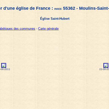
r d'une église de France :
55362 - Moulins-Saint
INSEE
Église Saint-Hubert
habétiques des communes
-
Carte générale
-06-2011
22-06-2