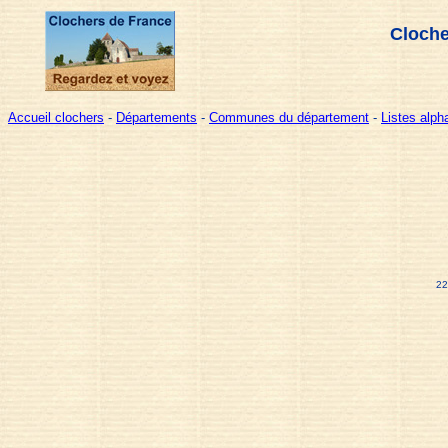
Cloche
Accueil clochers
-
Départements
-
Communes du département
-
Listes alp
22