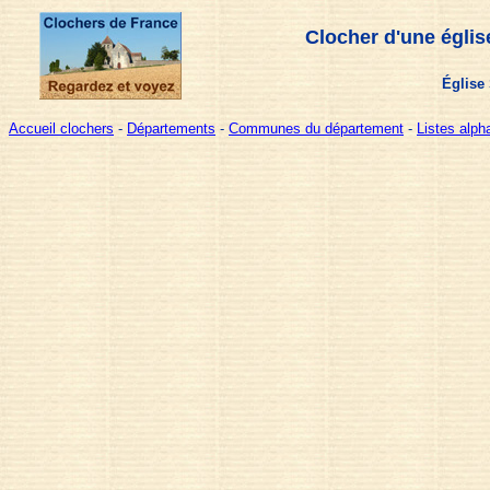
Clocher d'une églis
Église 
Accueil clochers
-
Départements
-
Communes du département
-
Listes alp