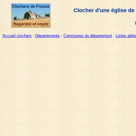
Clocher d'une église de
Accueil clochers
-
Départements
-
Communes du département
-
Listes alp