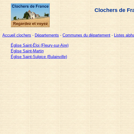
Clochers de Fr
Accueil clochers
-
Départements
-
Communes du département
-
Listes alp
Église Saint-Éloi (Fleury-sur-Aire)
Église Saint-Martin
Église Saint-Sulpice (Bulainville)