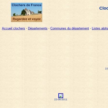
Cloc
Accueil clochers
-
Départements
-
Communes du département
-
Listes alp
22
22-06-2011