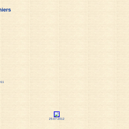
hiers
011
25-07-2012