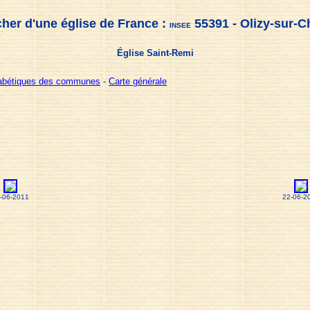
her d'une église de France :
55391 - Olizy-sur-C
INSEE
Église Saint-Remi
habétiques des communes
-
Carte générale
-06-2011
22-06-2