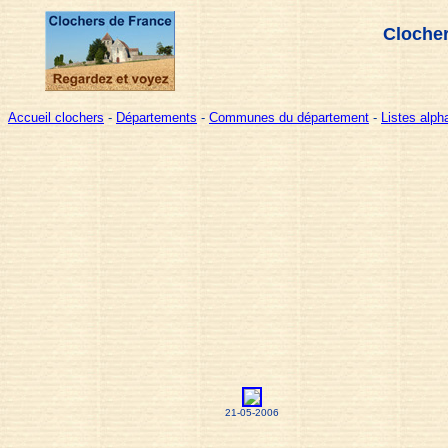
Clocher
Accueil clochers
-
Départements
-
Communes du département
-
Listes alp
21-05-2006