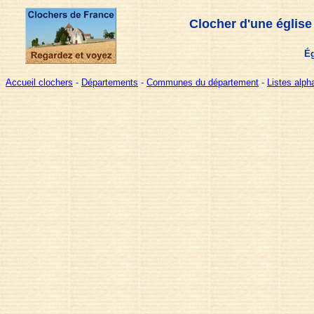
Clocher d'une église
Ég
Accueil clochers
-
Départements
-
Communes du département
-
Listes alp