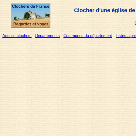
Clocher d'une église de
Accueil clochers
-
Départements
-
Communes du département
-
Listes alp