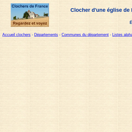
Clocher d'une église de
É
Accueil clochers
-
Départements
-
Communes du département
-
Listes alp