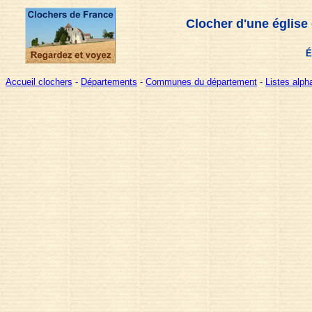
Clocher d'une église
É
Accueil clochers
-
Départements
-
Communes du département
-
Listes alp