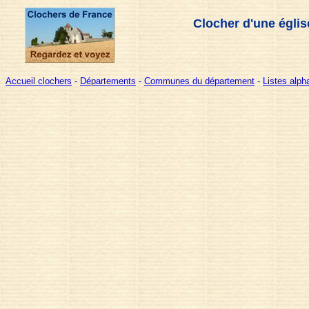
Clocher d'une églis
Accueil clochers
-
Départements
-
Communes du département
-
Listes alp