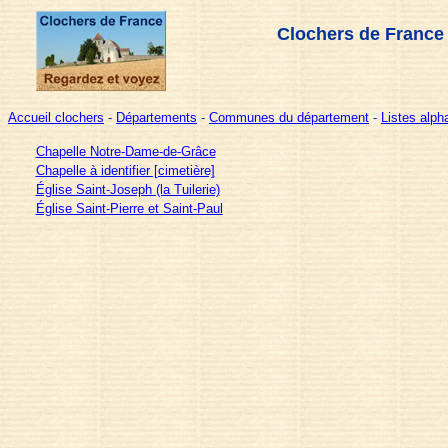
Clochers de France
Accueil clochers
-
Départements
-
Communes du département
-
Listes alp
Chapelle Notre-Dame-de-Grâce
Chapelle à identifier [cimetière]
Église Saint-Joseph (la Tuilerie)
Église Saint-Pierre et Saint-Paul