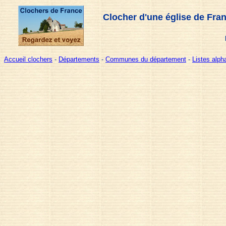
Clocher d'une église de Fra
Accueil clochers
-
Départements
-
Communes du département
-
Listes alp