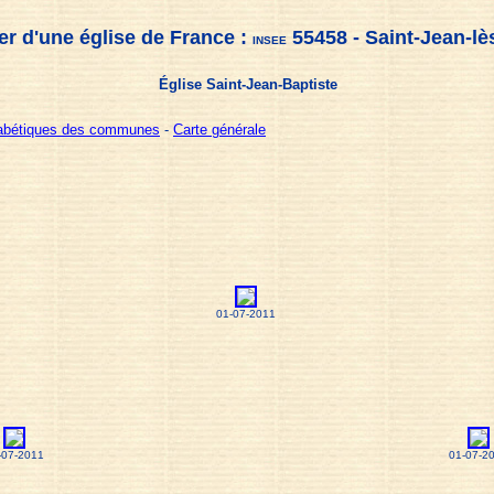
er d'une église de France :
55458 - Saint-Jean-lè
INSEE
Église Saint-Jean-Baptiste
habétiques des communes
-
Carte générale
01-07-2011
-07-2011
01-07-2