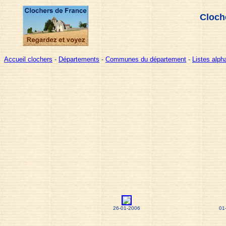
Cloch
Accueil clochers
-
Départements
-
Communes du département
-
Listes alp
26-01-2006
01