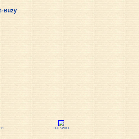
s-Buzy
011
01-07-2011