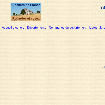
C
Accueil clochers
-
Départements
-
Communes du département
-
Listes alp
30