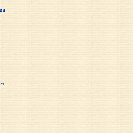
es
007