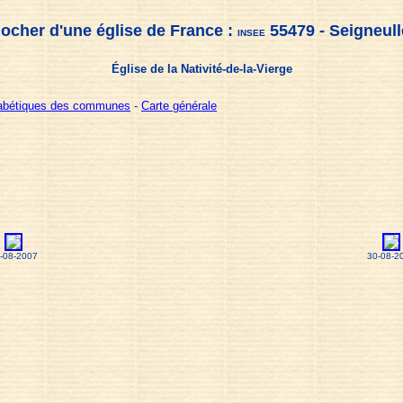
locher d'une église de France :
55479 - Seigneull
INSEE
Église de la Nativité-de-la-Vierge
habétiques des communes
-
Carte générale
-08-2007
30-08-2