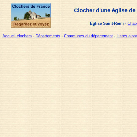
Clocher d'une église de
Église Saint-Remi -
Chape
Accueil clochers
-
Départements
-
Communes du département
-
Listes alp