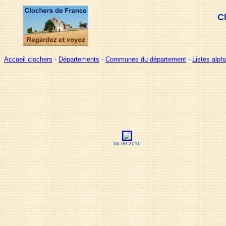
C
Accueil clochers
-
Départements
-
Communes du département
-
Listes alp
06-09-2010