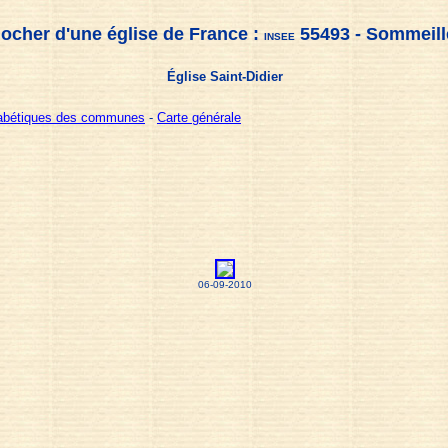
locher d'une église de France :
55493 - Sommeill
INSEE
Église Saint-Didier
habétiques des communes
-
Carte générale
06-09-2010