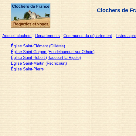
Clochers de Fr
Accueil clochers
-
Départements
-
Communes du département
-
Listes alp
Église Saint-Clément (Ollières)
Église Saint-Gorgon (Houdelaucourt-sur-Othain)
Église Saint-Hubert (Haucourt-la-Rigole)
Église Saint-Martin (Réchicourt)
Église Saint-Pierre