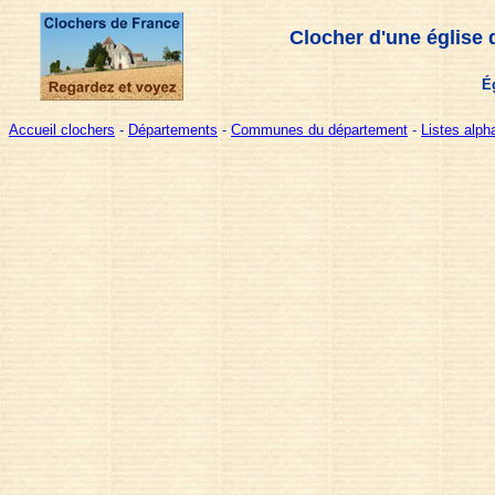
Clocher d'une église 
É
Accueil clochers
-
Départements
-
Communes du département
-
Listes alp