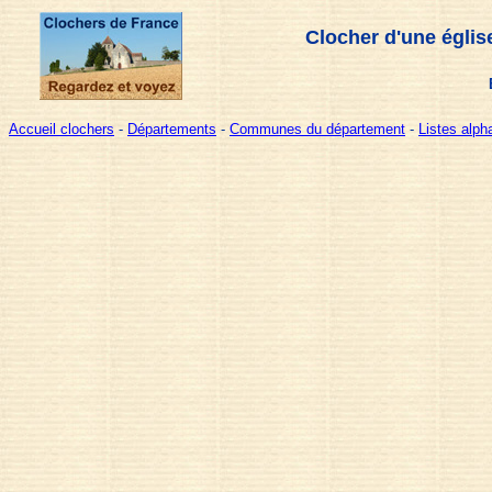
Clocher d'une églis
Accueil clochers
-
Départements
-
Communes du département
-
Listes alp