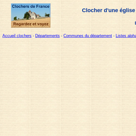
Clocher d'une église
Accueil clochers
-
Départements
-
Communes du département
-
Listes alp