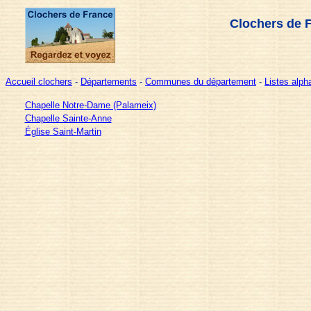
Clochers de 
Accueil clochers
-
Départements
-
Communes du département
-
Listes alp
Chapelle Notre-Dame (Palameix)
Chapelle Sainte-Anne
Église Saint-Martin