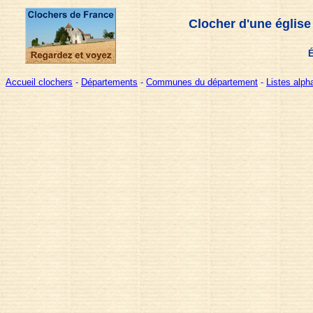
Clocher d'une église
É
Accueil clochers
-
Départements
-
Communes du département
-
Listes alp