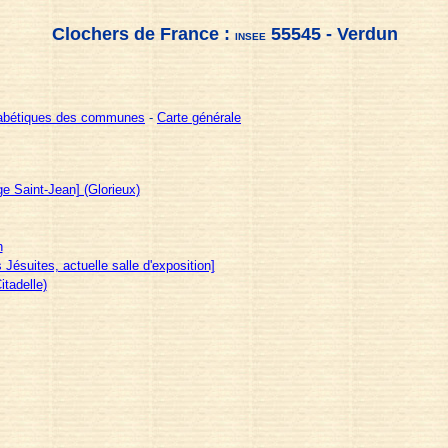
Clochers de France :
55545 - Verdun
INSEE
habétiques des communes
-
Carte générale
ge Saint-Jean] (Glorieux)
h
 Jésuites, actuelle salle d'exposition]
itadelle)