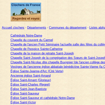
Accueil clochers
-
Départements
-
Communes du département
-
Listes alp
Cathédrale Notre-Dame
Chapelle du couvent du Carmel
Chapelle de l'ancien Petit Séminaire [actuelle salle des fêtes du collè
Chapelle de l'hospice Sainte-Catherine
Chapelle de la maison de retraite Saint-Joseph
Chapelle Saint-Joseph de la congrégation des Sœurs de Saint-Josep
Chapelle Saint-Nicolas dite chapelle Buvignier [de l'ancien collège des
Vestiges de l'ancienne église abbatiale bénédictine Sainte-Vanne (la C
Église Sainte-Jeanne-d'Arc (Cité Verte)
Ancienne église Saint-Amand
Église Saint-Amant (Glorieux)
Église Saint-Charles (Regret)
Église Saint-Jean-Baptiste
Église Saint-Sauveur
Église Saint-Sauveur et cathédrale Notre-Dame
Église Saint-Victor