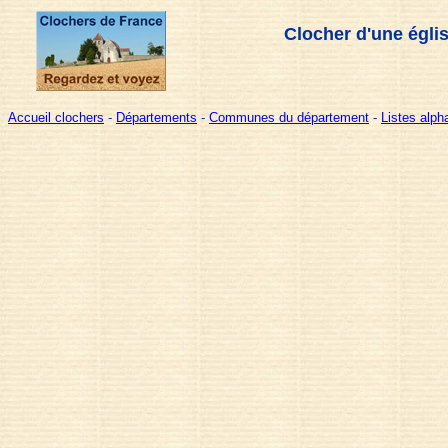
Clocher d'une égli
Accueil clochers
-
Départements
-
Communes du département
-
Listes alp