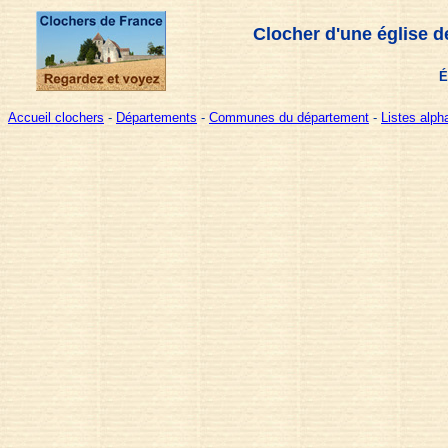
Clocher d'une église d
É
Accueil clochers
-
Départements
-
Communes du département
-
Listes alp