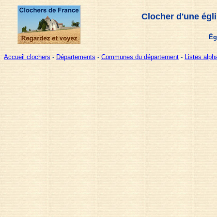
Clocher d'une égl
Ég
Accueil clochers
-
Départements
-
Communes du département
-
Listes alp