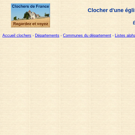
Clocher d'une égl
É
Accueil clochers
-
Départements
-
Communes du département
-
Listes alp