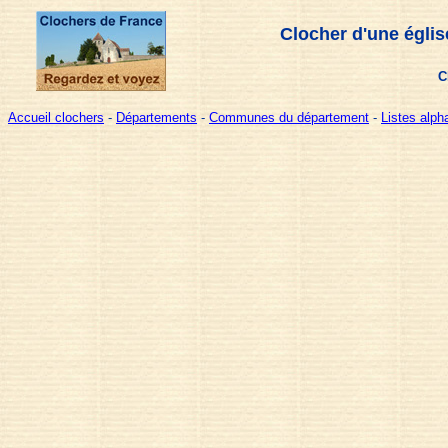
Clocher d'une églis
C
Accueil clochers
-
Départements
-
Communes du département
-
Listes alp