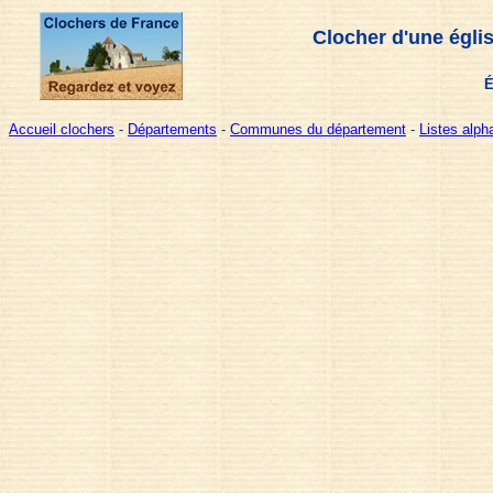
Clocher d'une égli
É
Accueil clochers
-
Départements
-
Communes du département
-
Listes alp