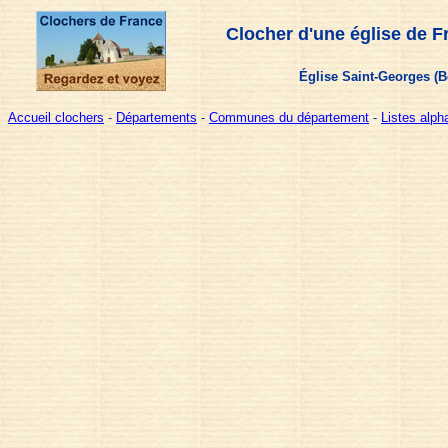
Clocher d'une église de F
Église Saint-Georges (B
Accueil clochers
-
Départements
-
Communes du département
-
Listes alp