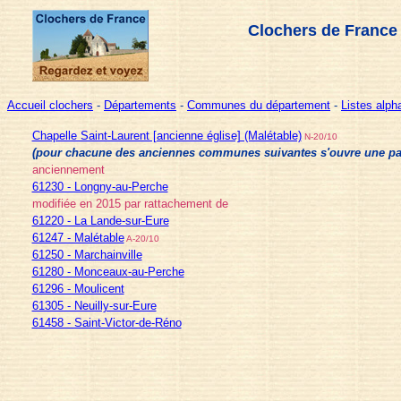
Clochers de France
Accueil clochers
-
Départements
-
Communes du département
-
Listes alp
Chapelle Saint-Laurent [ancienne église] (Malétable)
N-20/10
(pour chacune des anciennes communes suivantes s'ouvre une page 
anciennement
61230 - Longny-au-Perche
modifiée en 2015 par rattachement de
61220 - La Lande-sur-Eure
61247 - Malétable
A-20/10
61250 - Marchainville
61280 - Monceaux-au-Perche
61296 - Moulicent
61305 - Neuilly-sur-Eure
61458 - Saint-Victor-de-Réno