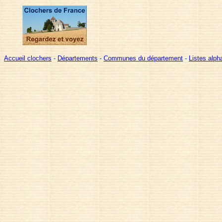
Accueil clochers
-
Départements
-
Communes du département
-
Listes alp