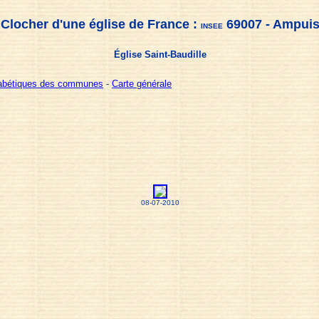
Clocher d'une église de France :
69007 - Ampui
INSEE
Église Saint-Baudille
habétiques des communes
-
Carte générale
08-07-2010