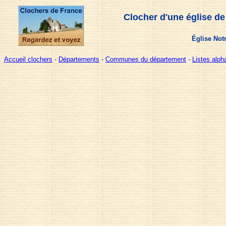
Clocher d'une église de
Église Not
Accueil clochers
-
Départements
-
Communes du département
-
Listes alp