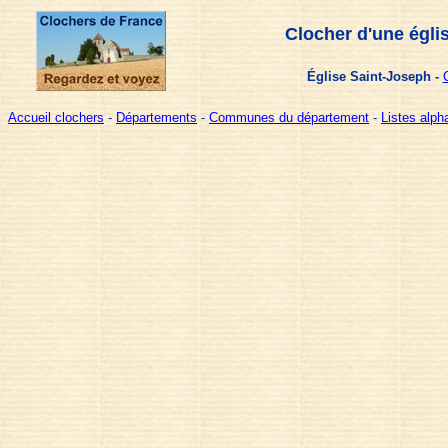
Clocher d'une égli
Église Saint-Joseph -
Accueil clochers
-
Départements
-
Communes du département
-
Listes alp