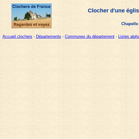
Clocher d'une égli
Chapelle 
Accueil clochers
-
Départements
-
Communes du département
-
Listes alp