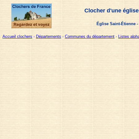
Clocher d'une église
Église Saint-Étienne 
Accueil clochers
-
Départements
-
Communes du département
-
Listes alp