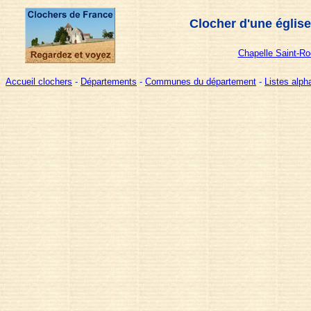
Clocher d'une églis
Chapelle Saint-Ro
Accueil clochers
-
Départements
-
Communes du département
-
Listes alp