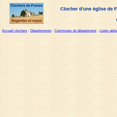
Clocher d'une église de 
Accueil clochers
-
Départements
-
Communes du département
-
Listes alp