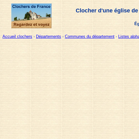
Clocher d'une église de
Ég
Accueil clochers
-
Départements
-
Communes du département
-
Listes alp