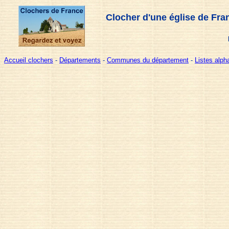
Clocher d'une église de Fra
Accueil clochers
-
Départements
-
Communes du département
-
Listes alp