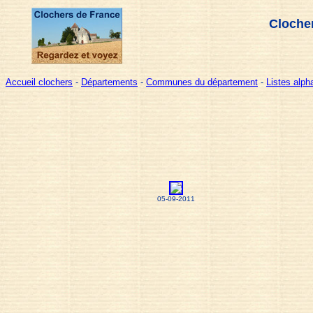
Clocher
Accueil clochers
-
Départements
-
Communes du département
-
Listes alp
05-09-2011