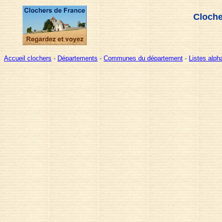
Cloche
Accueil clochers
-
Départements
-
Communes du département
-
Listes alp