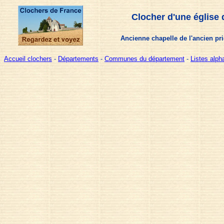
Clocher d'une église 
Ancienne chapelle de l'ancien prie
Accueil clochers
-
Départements
-
Communes du département
-
Listes alp