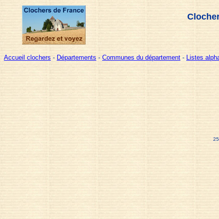
Clocher
Accueil clochers
-
Départements
-
Communes du département
-
Listes alp
25