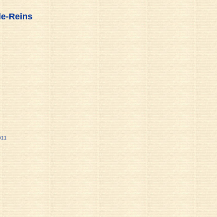
de-Reins
011